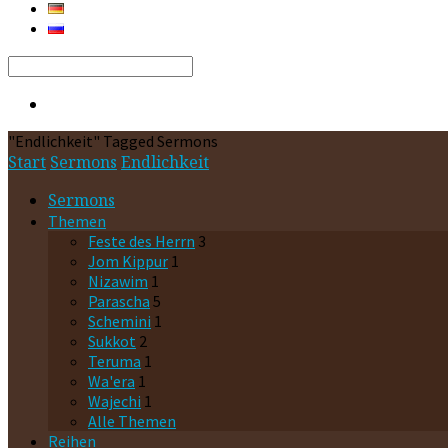
Search
"Endlichkeit" Tagged Sermons
Start
Sermons
Endlichkeit
Sermons
Themen
Feste des Herrn
3
Jom Kippur
1
Nizawim
1
Parascha
5
Schemini
1
Sukkot
2
Teruma
1
Wa'era
1
Wajechi
1
Alle Themen
Reihen