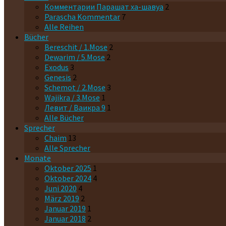
Комментарии Парашaт ха-шавyа
2
Parascha Kommentar
7
Alle Reihen
Bücher
Bereschit / 1.Mose
2
Dewarim / 5.Mose
2
Exodus
3
Genesis
2
Schemot / 2.Mose
3
Wajikra / 3.Mose
1
Левит / Ваикра 9
1
Alle Bücher
Sprecher
Chaim
13
Alle Sprecher
Monate
Oktober 2025
1
Oktober 2024
4
Juni 2020
4
März 2019
2
Januar 2019
1
Januar 2018
2