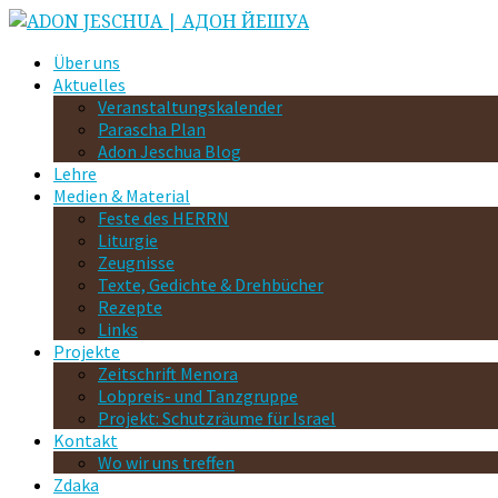
Über uns
Aktuelles
Veranstaltungskalender
Parascha Plan
Adon Jeschua Blog
Lehre
Medien & Material
Feste des HERRN
Liturgie
Zeugnisse
Texte, Gedichte & Drehbücher
Rezepte
Links
Projekte
Zeitschrift Menora
Lobpreis- und Tanzgruppe
Projekt: Schutzräume für Israel
Kontakt
Wo wir uns treffen
Zdaka