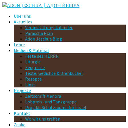
Über uns
Aktuelles
Veranstaltungskalender
Parascha Plan
Adon Jeschua Blog
Lehre
Medien & Material
Feste des HERRN
Liturgie
Zeugnisse
Texte, Gedichte & Drehbücher
Rezepte
Links
Projekte
Zeitschrift Menora
Lobpreis- und Tanzgruppe
Projekt: Schutzräume für Israel
Kontakt
Wo wir uns treffen
Zdaka