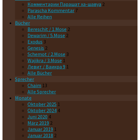
Комментарии Парашaт ха-шавyа
2
Parascha Kommentar
7
Alle Reihen
Bücher
Bereschit / 1.Mose
2
Dewarim / 5.Mose
2
Exodus
3
Genesis
2
Schemot / 2.Mose
3
Wajikra / 3.Mose
1
Левит / Ваикра 9
1
Alle Bücher
Sprecher
Chaim
13
Alle Sprecher
Monate
Oktober 2025
1
Oktober 2024
4
Juni 2020
4
März 2019
2
Januar 2019
1
Januar 2018
2