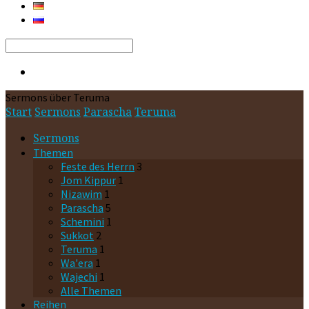
Search
Sermons über Teruma
Start
Sermons
Parascha
Teruma
Sermons
Themen
Feste des Herrn
3
Jom Kippur
1
Nizawim
1
Parascha
5
Schemini
1
Sukkot
2
Teruma
1
Wa'era
1
Wajechi
1
Alle Themen
Reihen