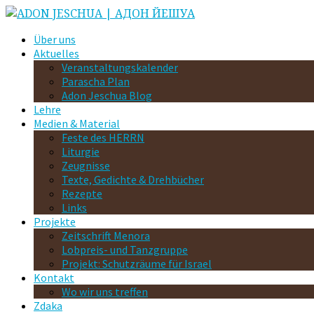
Über uns
Aktuelles
Veranstaltungskalender
Parascha Plan
Adon Jeschua Blog
Lehre
Medien & Material
Feste des HERRN
Liturgie
Zeugnisse
Texte, Gedichte & Drehbücher
Rezepte
Links
Projekte
Zeitschrift Menora
Lobpreis- und Tanzgruppe
Projekt: Schutzräume für Israel
Kontakt
Wo wir uns treffen
Zdaka