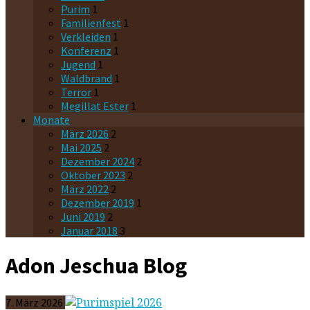
Purim
1
Familienfest
1
Verkleiden
1
Konferenz
1
Jugend
1
Waldbrand
1
Terror
1
Megillat Ester
1
Monate
März 2026
2
Mai 2025
2
Dezember 2024
2
Oktober 2023
2
März 2022
2
Dezember 2019
1
Juni 2019
2
Januar 2018
3
Adon Jeschua Blog
7. März 2026