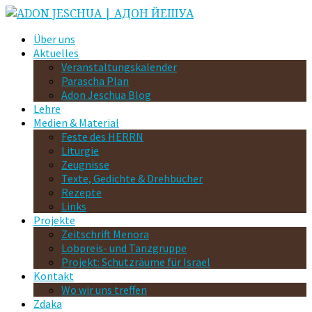
Über uns
Aktuelles
Veranstaltungskalender
Parascha Plan
Adon Jeschua Blog
Lehre
Medien & Material
Feste des HERRN
Liturgie
Zeugnisse
Texte, Gedichte & Drehbücher
Rezepte
Links
Projekte
Zeitschrift Menora
Lobpreis- und Tanzgruppe
Projekt: Schutzräume für Israel
Kontakt
Wo wir uns treffen
Zdaka