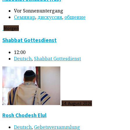
Vor Sonnenuntergang
Cеминар
,
дискуссия
,
общение
Morgen
Shabbat Gottesdienst
12:00
Deutsch
,
Shabbat Gottesdienst
14. August 2026
Rosh Chodesh Elul
Deutsch
,
Gebetsversammlung