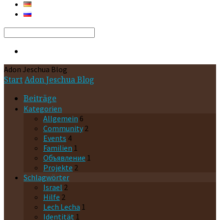
Search
Adon Jeschua Blog
Start
Adon Jeschua Blog
Beiträge
Kategorien
Allgemein
6
Community
2
Events
4
Familien
1
Oбъявление
1
Projekte
2
Schlagwörter
Israel
2
Hilfe
2
Lech Lecha
1
Identität
1