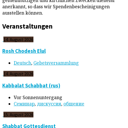
gemeinnützigen und kirchlichen Zwecken dienend
anerkannt, so dass wir Spendenbescheinigungen
ausstellen können.
Veranstaltungen
14. August 2026
Rosh Chodesh Elul
Deutsch
,
Gebetsversammlung
14. August 2026
Kabbalat Schabbat (rus)
Vor Sonnenuntergang
Cеминар
,
дискуссия
,
общение
15. August 2026
Shabbat Gottesdienst