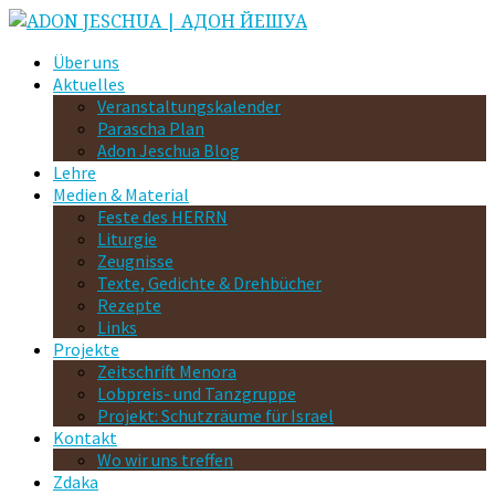
Über uns
Aktuelles
Veranstaltungskalender
Parascha Plan
Adon Jeschua Blog
Lehre
Medien & Material
Feste des HERRN
Liturgie
Zeugnisse
Texte, Gedichte & Drehbücher
Rezepte
Links
Projekte
Zeitschrift Menora
Lobpreis- und Tanzgruppe
Projekt: Schutzräume für Israel
Kontakt
Wo wir uns treffen
Zdaka