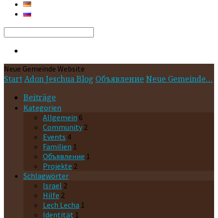
Search
Neue Gemeinde Website
Start
Adon Jeschua Blog
Oбъявление
Neue Gemeinde…
Beiträge
Kategorien
Allgemein
6
Community
2
Events
4
Familien
1
Oбъявление
1
Projekte
2
Schlagwörter
Israel
2
Hilfe
2
Lech Lecha
1
Identität
1