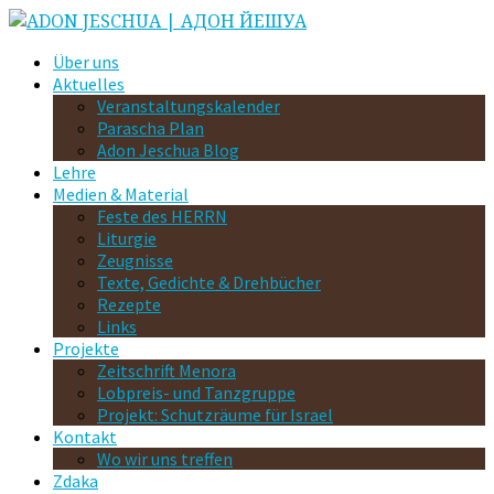
Über uns
Aktuelles
Veranstaltungskalender
Parascha Plan
Adon Jeschua Blog
Lehre
Medien & Material
Feste des HERRN
Liturgie
Zeugnisse
Texte, Gedichte & Drehbücher
Rezepte
Links
Projekte
Zeitschrift Menora
Lobpreis- und Tanzgruppe
Projekt: Schutzräume für Israel
Kontakt
Wo wir uns treffen
Zdaka