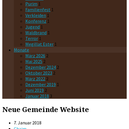
Purim
1
Familienfest
1
Verkleiden
1
Konferenz
1
Jugend
1
Waldbrand
1
Terror
1
Megillat Ester
1
Monate
März 2026
2
Mai 2025
2
Dezember 2024
2
Oktober 2023
2
März 2022
2
Dezember 2019
1
Juni 2019
2
Januar 2018
3
Neue Gemeinde Website
7. Januar 2018
Chaim