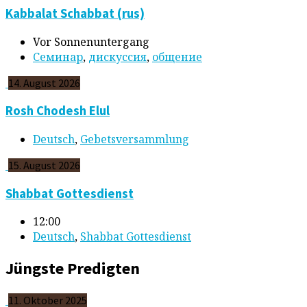
Kabbalat Schabbat (rus)
Vor Sonnenuntergang
Cеминар
,
дискуссия
,
общение
14. August 2026
Rosh Chodesh Elul
Deutsch
,
Gebetsversammlung
15. August 2026
Shabbat Gottesdienst
12:00
Deutsch
,
Shabbat Gottesdienst
Jüngste Predigten
11. Oktober 2025