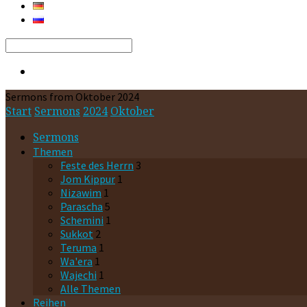
Search
Sermons from Oktober 2024
Start
Sermons
2024
Oktober
Sermons
Themen
Feste des Herrn
3
Jom Kippur
1
Nizawim
1
Parascha
5
Schemini
1
Sukkot
2
Teruma
1
Wa'era
1
Wajechi
1
Alle Themen
Reihen