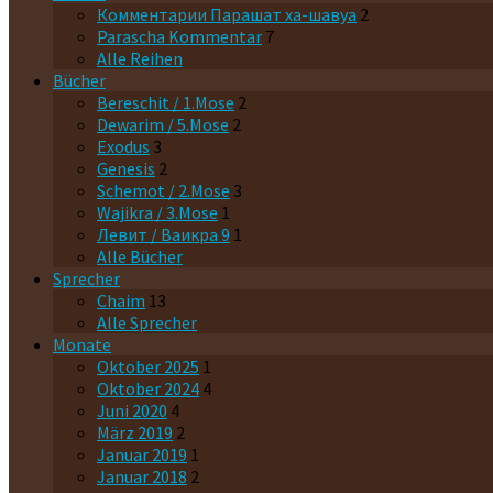
Комментарии Парашaт ха-шавyа
2
Parascha Kommentar
7
Alle Reihen
Bücher
Bereschit / 1.Mose
2
Dewarim / 5.Mose
2
Exodus
3
Genesis
2
Schemot / 2.Mose
3
Wajikra / 3.Mose
1
Левит / Ваикра 9
1
Alle Bücher
Sprecher
Chaim
13
Alle Sprecher
Monate
Oktober 2025
1
Oktober 2024
4
Juni 2020
4
März 2019
2
Januar 2019
1
Januar 2018
2