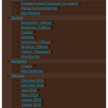
Комментарии Парашaт ха-шавyа
2
Parascha Kommentar
7
Alle Reihen
Bücher
Bereschit / 1.Mose
2
Dewarim / 5.Mose
2
Exodus
3
Genesis
2
Schemot / 2.Mose
3
Wajikra / 3.Mose
1
Левит / Ваикра 9
1
Alle Bücher
Sprecher
Chaim
13
Alle Sprecher
Monate
Oktober 2025
1
Oktober 2024
4
Juni 2020
4
März 2019
2
Januar 2019
1
Januar 2018
2