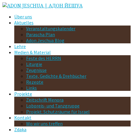
Über uns
Aktuelles
Veranstaltungskalender
Parascha Plan
Adon Jeschua Blog
Lehre
Medien & Material
Feste des HERRN
Liturgie
Zeugnisse
Texte, Gedichte & Drehbücher
Rezepte
Links
Projekte
Zeitschrift Menora
Lobpreis- und Tanzgruppe
Projekt: Schutzräume für Israel
Kontakt
Wo wir uns treffen
Zdaka