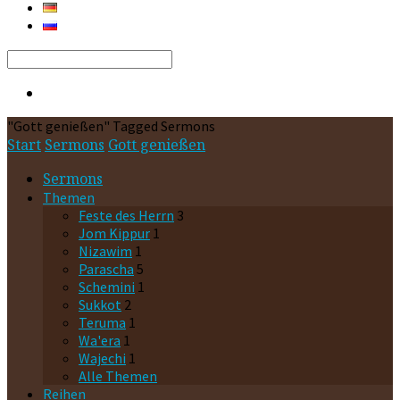
Search
"Gott genießen" Tagged Sermons
Start
Sermons
Gott genießen
Sermons
Themen
Feste des Herrn
3
Jom Kippur
1
Nizawim
1
Parascha
5
Schemini
1
Sukkot
2
Teruma
1
Wa'era
1
Wajechi
1
Alle Themen
Reihen