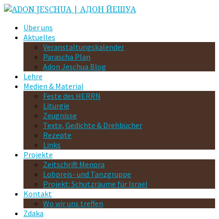
Über uns
Aktuelles
Veranstaltungskalender
Parascha Plan
Adon Jeschua Blog
Lehre
Medien & Material
Feste des HERRN
Liturgie
Zeugnisse
Texte, Gedichte & Drehbücher
Rezepte
Links
Projekte
Zeitschrift Menora
Lobpreis- und Tanzgruppe
Projekt: Schutzräume für Israel
Kontakt
Wo wir uns treffen
Zdaka