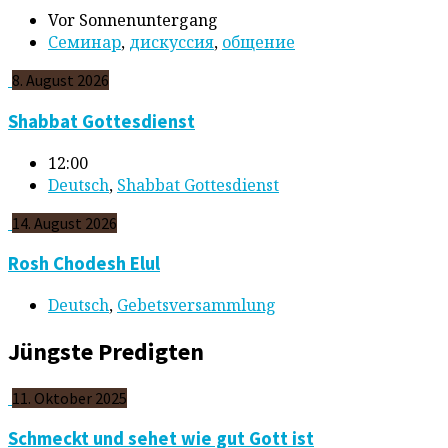
Vor Sonnenuntergang
Cеминар
,
дискуссия
,
общение
8. August 2026
Shabbat Gottesdienst
12:00
Deutsch
,
Shabbat Gottesdienst
14. August 2026
Rosh Chodesh Elul
Deutsch
,
Gebetsversammlung
Jüngste Predigten
11. Oktober 2025
Schmeckt und sehet wie gut Gott ist