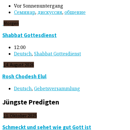
Vor Sonnenuntergang
Cеминар
,
дискуссия
,
общение
Morgen
Shabbat Gottesdienst
12:00
Deutsch
,
Shabbat Gottesdienst
14. August 2026
Rosh Chodesh Elul
Deutsch
,
Gebetsversammlung
Jüngste Predigten
11. Oktober 2025
Schmeckt und sehet wie gut Gott ist