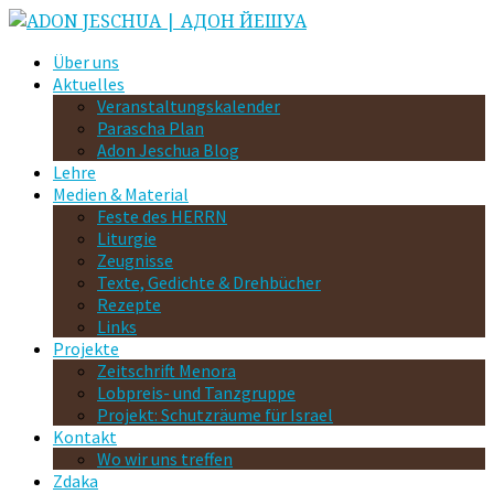
Über uns
Aktuelles
Veranstaltungskalender
Parascha Plan
Adon Jeschua Blog
Lehre
Medien & Material
Feste des HERRN
Liturgie
Zeugnisse
Texte, Gedichte & Drehbücher
Rezepte
Links
Projekte
Zeitschrift Menora
Lobpreis- und Tanzgruppe
Projekt: Schutzräume für Israel
Kontakt
Wo wir uns treffen
Zdaka