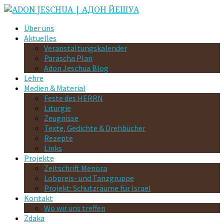
Über uns
Aktuelles
Veranstaltungskalender
Parascha Plan
Adon Jeschua Blog
Lehre
Medien & Material
Feste des HERRN
Liturgie
Zeugnisse
Texte, Gedichte & Drehbücher
Rezepte
Links
Projekte
Zeitschrift Menora
Lobpreis- und Tanzgruppe
Projekt: Schutzräume für Israel
Kontakt
Wo wir uns treffen
Zdaka