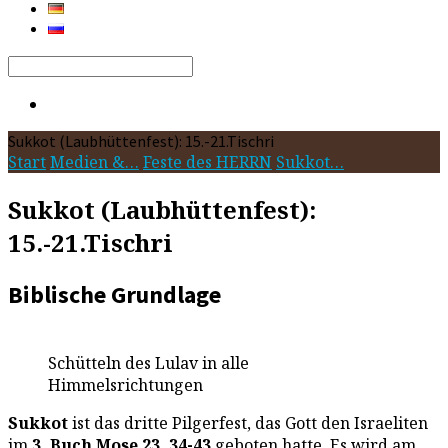
Search
Sukkot (Laubhüttenfest): 15.-21.Tischri
Start
Medien &…
Feste des HERRN
Sukkot…
Sukkot (Laubhüttenfest):
15.-21.Tischri
Biblische Grundlage
Schütteln des Lulav in alle
Himmelsrichtungen
Sukkot
ist das dritte Pilgerfest, das Gott den Israeliten
im
3. Buch Mose 23, 34-43
geboten hatte. Es wird am