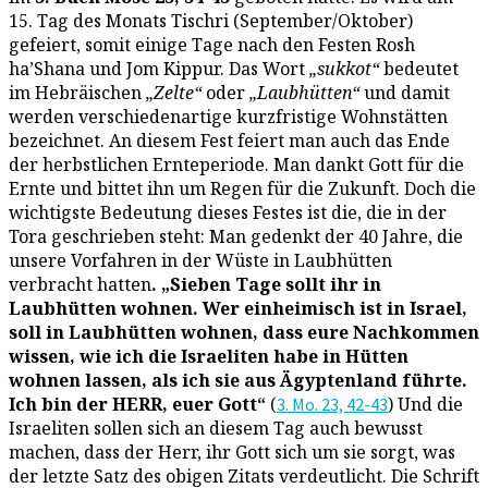
15. Tag des Monats Tischri (September/Oktober)
gefeiert, somit einige Tage nach den Festen Rosh
ha’Shana und Jom Kippur. Das Wort
„sukkot“
bedeutet
im Hebräischen
„Zelte“
oder
„Laubhütten“
und damit
werden verschiedenartige kurzfristige Wohnstätten
bezeichnet. An diesem Fest feiert man auch das Ende
der herbstlichen Ernteperiode. Man dankt Gott für die
Ernte und bittet ihn um Regen für die Zukunft. Doch die
wichtigste Bedeutung dieses Festes ist die, die in der
Tora geschrieben steht: Man gedenkt der 40 Jahre, die
unsere Vorfahren in der Wüste in Laubhütten
verbracht hatten
. „Sieben Tage sollt ihr in
Laubhütten wohnen. Wer einheimisch ist in Israel,
soll in Laubhütten wohnen, dass eure Nachkommen
wissen, wie ich die Israeliten habe in Hütten
wohnen lassen, als ich sie aus Ägyptenland führte.
Ich bin der HERR, euer Gott“
(
) Und die
3. Mo. 23, 42-43
Israeliten sollen sich an diesem Tag auch bewusst
machen, dass der Herr, ihr Gott sich um sie sorgt, was
der letzte Satz des obigen Zitats verdeutlicht. Die Schrift