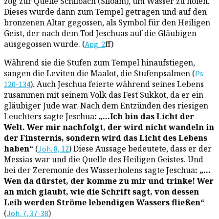
zog zur Quelle Schiloach (Siloam), um Wasser zu holen.
Dieses wurde dann zum Tempel getragen und auf den
bronzenen Altar gegossen, als Symbol für den Heiligen
Geist, der nach dem Tod Jeschuas auf die Gläubigen
ausgegossen wurde. (
ff)
Apg. 2
Während sie die Stufen zum Tempel hinaufstiegen,
sangen die Leviten die Maalot, die Stufenpsalmen (
Ps.
). Auch Jeschua feierte während seines Lebens
120-134
zusammen mit seinem Volk das Fest Sukkot, da er ein
gläubiger Jude war. Nach dem Entzünden des riesigen
Leuchters sagte Jeschua
: „…Ich bin das Licht der
Welt. Wer mir nachfolgt, der wird nicht wandeln in
der Finsternis, sondern wird das Licht des Lebens
haben“
(
) Diese Aussage bedeutete, dass er der
Joh. 8, 12
Messias war und die Quelle des Heiligen Geistes. Und
bei der Zeremonie des Wasserholens sagte Jeschua
: „…
Wen da dürstet, der komme zu mir und trinke! Wer
an mich glaubt, wie die Schrift sagt, von dessen
Leib werden Ströme lebendigen Wassers fließen“
(
)
Joh. 7, 37-38