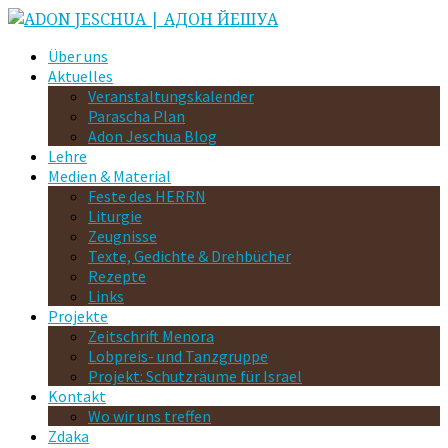
Über uns
Aktuelles
Veranstaltungskalender
Parascha Plan
Adon Jeschua Blog
Lehre
Medien & Material
Feste des HERRN
Liturgie
Zeugnisse
Texte, Gedichte & Drehbücher
Rezepte
Links
Projekte
Zeitschrift Menora
Lobpreis- und Tanzgruppe
Projekt: Schutzräume für Israel
Kontakt
Wo wir uns treffen
Zdaka