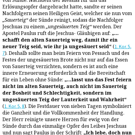
Erlösungsopfer dargebracht hatte, sandte er seinen
Nachfolgern seinen Heiligen Geist, welcher sie nun vom
„Sauerteig“
der Sünde reinigt, sodass die Nachfolger
Jeschuas zu einem
„ungesäuerten Teig“
werden. Der
Apostel Paulus ruft die Jeschua- Gläubigen auf:
„…
schafft den alten Sauerteig weg, damit ihr ein
neuer Teig seid, wie ihr ja ungesäuert seid“
(
1. Kor. 5,
). Deshalb sollte man beim Feiern von Pessach und des
7
Festes der ungesäuerten Brote nicht nur auf das Essen
von Sauerteig verzichten, sondern es ist auch eine
innere Erneuerung erforderlich und die Bereitschaft
für ein Leben ohne Sünde:
„…lasst uns das Fest feiern
nicht im alten Sauerteig, auch nicht im Sauerteig
der Bosheit und Schlechtigkeit, sondern im
ungesäuerten Teig der Lauterkeit und Wahrheit“
(
). Die Festdauer von sieben Tagen symbolisiert
1. Kor. 5, 8
die Ganzheit und die Vollkommenheit der Handlung.
Der Herr reinigte unsere Herzen für ewig von der
Sünde durch das einmalige Opfer des Leibes Jeschuas
und nun sagt Paulus in der Schrift:
„Ich lebe, doch nun