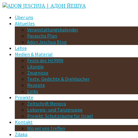
Über uns
Aktuelles
Veranstaltungskalender
Parascha Plan
Adon Jeschua Blog
Lehre
Medien & Material
Feste des HERRN
Liturgie
Zeugnisse
Texte, Gedichte & Drehbücher
Rezepte
Links
Projekte
Zeitschrift Menora
Lobpreis- und Tanzgruppe
Projekt: Schutzräume für Israel
Kontakt
Wo wir uns treffen
Zdaka