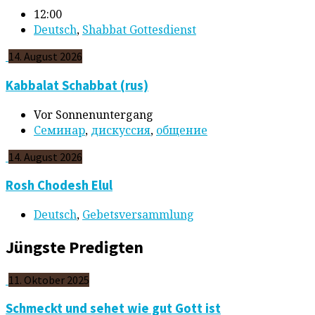
12:00
Deutsch
,
Shabbat Gottesdienst
14. August 2026
Kabbalat Schabbat (rus)
Vor Sonnenuntergang
Cеминар
,
дискуссия
,
общение
14. August 2026
Rosh Chodesh Elul
Deutsch
,
Gebetsversammlung
Jüngste Predigten
11. Oktober 2025
Schmeckt und sehet wie gut Gott ist