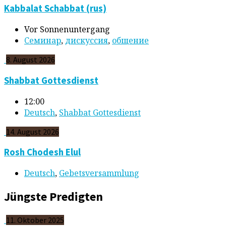
Kabbalat Schabbat (rus)
Vor Sonnenuntergang
Cеминар
,
дискуссия
,
общение
8. August 2026
Shabbat Gottesdienst
12:00
Deutsch
,
Shabbat Gottesdienst
14. August 2026
Rosh Chodesh Elul
Deutsch
,
Gebetsversammlung
Jüngste Predigten
11. Oktober 2025