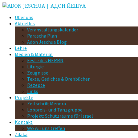
Über uns
Aktuelles
Veranstaltungskalender
Parascha Plan
Adon Jeschua Blog
Lehre
Medien & Material
Feste des HERRN
Liturgie
Zeugnisse
Texte, Gedichte & Drehbücher
Rezepte
Links
Projekte
Zeitschrift Menora
Lobpreis- und Tanzgruppe
Projekt: Schutzräume für Israel
Kontakt
Wo wir uns treffen
Zdaka