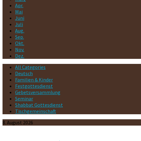
Apr.
Mai
Juni
Juli
Aug.
Sep.
Okt.
Nov.
Dez.
All Categories
Deutsch
Familien & Kinder
Festgottesdienst
Gebetsversammlung
Seminar
Shabbat Gottesdienst
Tischgemeinschaft
Veranstaltungen
8. August 2026