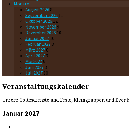
Monate
August 2026
8
September 2026
11
Oktober 2026
12
November 2026
9
Dezember 2026
10
Januar 2027
10
Februar 2027
8
März 2027
8
April 2027
9
Mai 2027
9
Juni 2027
8
Juli 2027
10
Veranstaltungskalender
Unsere Gottesdienste und Feste, Kleingruppen und Events
Januar 2027