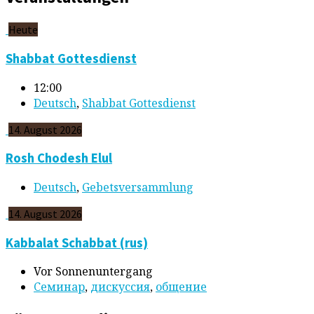
Heute
Shabbat Gottesdienst
12:00
Deutsch
,
Shabbat Gottesdienst
14. August 2026
Rosh Chodesh Elul
Deutsch
,
Gebetsversammlung
14. August 2026
Kabbalat Schabbat (rus)
Vor Sonnenuntergang
Cеминар
,
дискуссия
,
общение