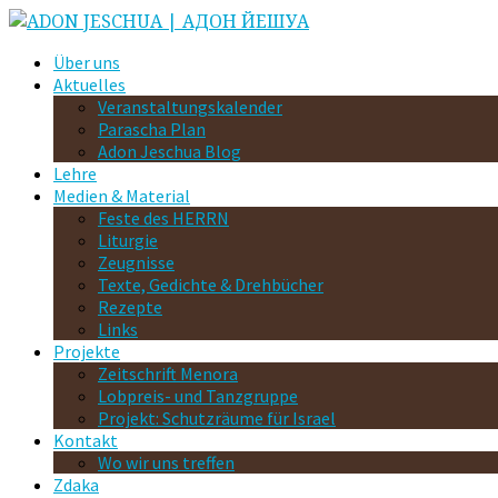
Über uns
Aktuelles
Veranstaltungskalender
Parascha Plan
Adon Jeschua Blog
Lehre
Medien & Material
Feste des HERRN
Liturgie
Zeugnisse
Texte, Gedichte & Drehbücher
Rezepte
Links
Projekte
Zeitschrift Menora
Lobpreis- und Tanzgruppe
Projekt: Schutzräume für Israel
Kontakt
Wo wir uns treffen
Zdaka