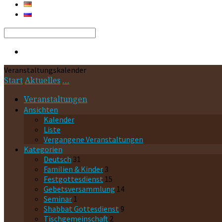
Search
Veranstaltungskalender
Start
Aktuelles
…
Veranstaltungen
Ansichten
Kalender
Liste
Vergangene Veranstaltungen
Kategorien
Deutsch
31
Familien & Kinder
3
Festgottesdienst
15
Gebetsversammlung
14
Seminar
1
Shabbat Gottesdienst
9
Tischgemeinschaft
2