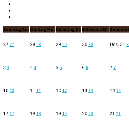
Sonntag
So.
Montag
Mo.
Dienstag
Di.
Mittwoch
Mi.
Donners
27
28
29
30
Dez.
31
27
28
29
30
3
3
4
5
6
7
3
4
5
6
7
10
11
12
13
14
10
11
12
13
14
17
18
19
20
21
17
18
19
20
21