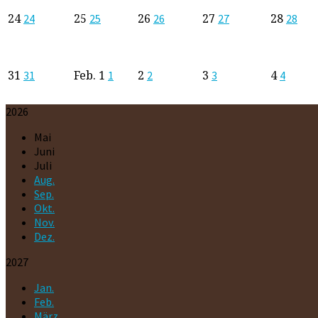
24
25
26
27
28
24
25
26
27
28
31
Feb.
1
2
3
4
31
1
2
3
4
2026
Mai
Juni
Juli
Aug.
Sep.
Okt.
Nov.
Dez.
2027
Jan.
Feb.
März