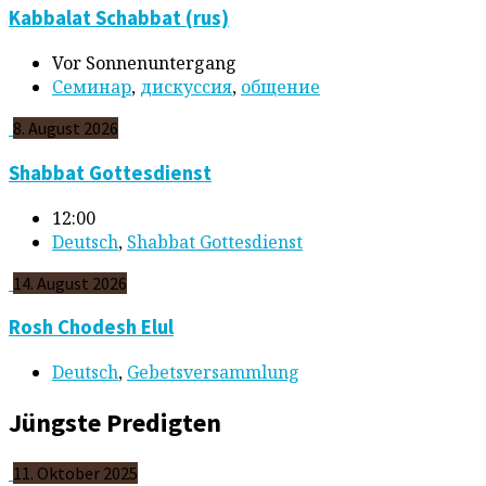
Kabbalat Schabbat (rus)
Vor Sonnenuntergang
Cеминар
,
дискуссия
,
общение
8. August 2026
Shabbat Gottesdienst
12:00
Deutsch
,
Shabbat Gottesdienst
14. August 2026
Rosh Chodesh Elul
Deutsch
,
Gebetsversammlung
Jüngste Predigten
11. Oktober 2025