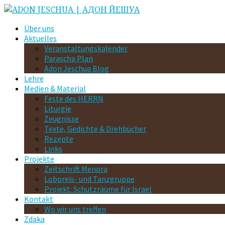
Über uns
Aktuelles
Veranstaltungskalender
Parascha Plan
Adon Jeschua Blog
Lehre
Medien & Material
Feste des HERRN
Liturgie
Zeugnisse
Texte, Gedichte & Drehbücher
Rezepte
Links
Projekte
Zeitschrift Menora
Lobpreis- und Tanzgruppe
Projekt: Schutzräume für Israel
Kontakt
Wo wir uns treffen
Zdaka