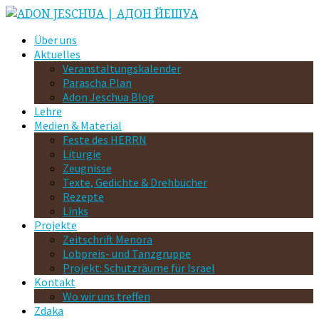
Über uns
Aktuelles
Veranstaltungskalender
Parascha Plan
Adon Jeschua Blog
Lehre
Medien & Material
Feste des HERRN
Liturgie
Zeugnisse
Texte, Gedichte & Drehbücher
Rezepte
Links
Projekte
Zeitschrift Menora
Lobpreis- und Tanzgruppe
Projekt: Schutzräume für Israel
Kontakt
Wo wir uns treffen
Zdaka