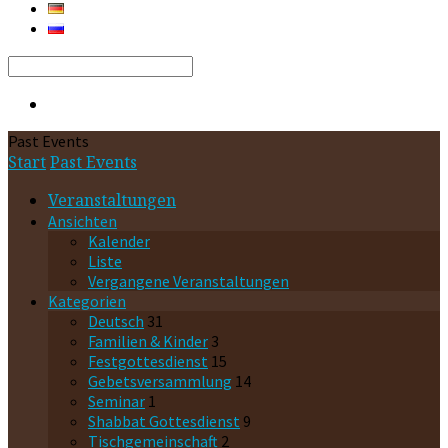
Search
Past Events
Start
Past Events
Veranstaltungen
Ansichten
Kalender
Liste
Vergangene Veranstaltungen
Kategorien
Deutsch
31
Familien & Kinder
3
Festgottesdienst
15
Gebetsversammlung
14
Seminar
1
Shabbat Gottesdienst
9
Tischgemeinschaft
2