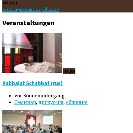
Weiter
Богослужения по субботам
Veranstaltungen
Heute
Kabbalat Schabbat (rus)
Vor Sonnenuntergang
Cеминар
,
дискуссия
,
общение