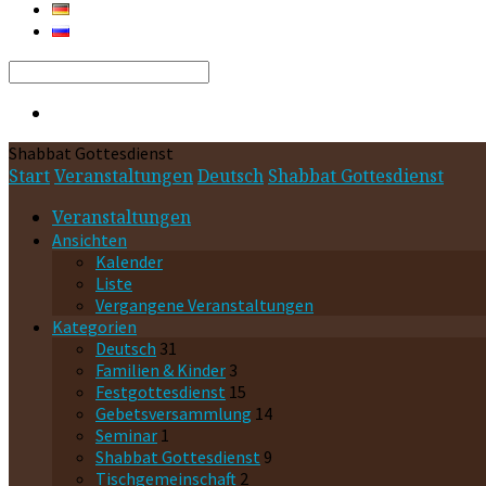
Search
Shabbat Gottesdienst
Start
Veranstaltungen
Deutsch
Shabbat Gottesdienst
Veranstaltungen
Ansichten
Kalender
Liste
Vergangene Veranstaltungen
Kategorien
Deutsch
31
Familien & Kinder
3
Festgottesdienst
15
Gebetsversammlung
14
Seminar
1
Shabbat Gottesdienst
9
Tischgemeinschaft
2