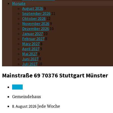
Monate
August 2026
9
September 2026
11
Oktober 2026
12
November 2026
9
Dezember 2026
10
Januar 2027
10
Februar 2027
8
März 2027
8
April 2027
9
Mai 2027
9
Juni 2027
8
Juli 2027
10
Mainstraße 69
70376 Stuttgart Münster
Route
Gemeindehaus
Jede Woche
8. August 2026