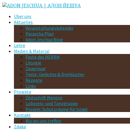
Über uns
Aktuelles
Veranstaltungskalender
Parascha Plan
Adon Jeschua Blog
Lehre
Medien & Material
Feste des HERRN
Liturgie
Zeugnisse
Texte, Gedichte & Drehbücher
Rezepte
Links
Projekte
Zeitschrift Menora
Lobpreis- und Tanzgruppe
Projekt: Schutzräume für Israel
Kontakt
Wo wir uns treffen
Zdaka