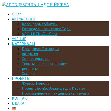
О нас
АКТУАЛЬНОЕ
Календарь событий
Еженедельное чтение Торы
АДОН ЙЕШУА – Блог
УЧЕНИЕ
МАТЕРИАЛЫ
Праздники Господни
литургия
Свидетельство
Тексты, стихи и сценарии
рецепты
Ссылки
ПРОЕКТЫ
Журнал Менора
Проект: Бомбоубежище для Израиля
Прославление и танцевальная группа
КОНТАКТ
ЦДАКА