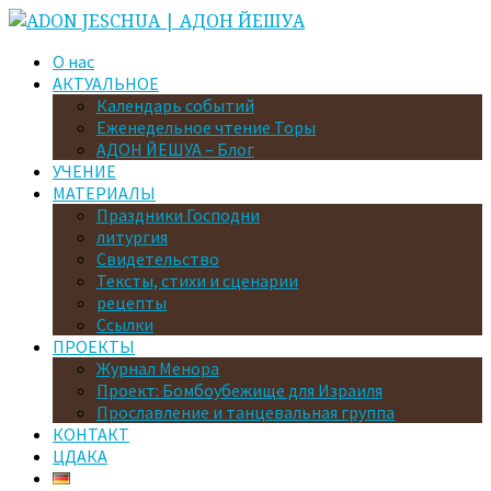
О нас
АКТУАЛЬНОЕ
Календарь событий
Еженедельное чтение Торы
АДОН ЙЕШУА – Блог
УЧЕНИЕ
МАТЕРИАЛЫ
Праздники Господни
литургия
Свидетельство
Тексты, стихи и сценарии
рецепты
Ссылки
ПРОЕКТЫ
Журнал Менора
Проект: Бомбоубежище для Израиля
Прославление и танцевальная группа
КОНТАКТ
ЦДАКА