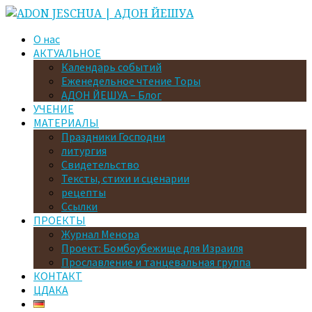
О нас
АКТУАЛЬНОЕ
Календарь событий
Еженедельное чтение Торы
АДОН ЙЕШУА – Блог
УЧЕНИЕ
МАТЕРИАЛЫ
Праздники Господни
литургия
Свидетельство
Тексты, стихи и сценарии
рецепты
Ссылки
ПРОЕКТЫ
Журнал Менора
Проект: Бомбоубежище для Израиля
Прославление и танцевальная группа
КОНТАКТ
ЦДАКА