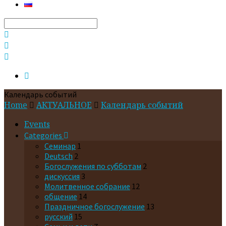
Search
Календарь событий
Home
АКТУАЛЬНОЕ
Календарь событий
Events
Categories
Cеминар
1
Deutsch
2
Богослужения по субботам
2
дискуссия
3
Молитвенное собрание
12
общение
14
Праздничное богослужение
13
русский
15