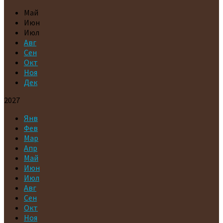
Май
Июн
Июл
Авг
Сен
Окт
Ноя
Дек
2027
Янв
Фев
Мар
Апр
Май
Июн
Июл
Авг
Сен
Окт
Ноя