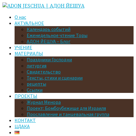
О нас
АКТУАЛЬНОЕ
Календарь событий
Еженедельное чтение Торы
АДОН ЙЕШУА – Блог
УЧЕНИЕ
МАТЕРИАЛЫ
Праздники Господни
литургия
Свидетельство
Тексты, стихи и сценарии
рецепты
Ссылки
ПРОЕКТЫ
Журнал Менора
Проект: Бомбоубежище для Израиля
Прославление и танцевальная группа
КОНТАКТ
ЦДАКА