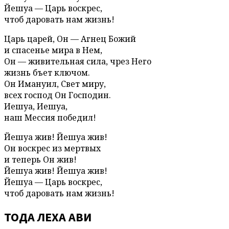
Йешуа — Царь воскрес,
чтоб даровать нам жизнь!
Царь царей, Он — Агнец Божий
и спасенье мира в Нем,
Он — живительная сила, чрез Него
жизнь бъет ключом.
Он Имануил, Свет миру,
всех господ Он Господин.
Иешуа, Иешуа,
наш Мессия победил!
Йешуа жив! Йешуа жив!
Он воскрес из мертвых
и теперь Он жив!
Йешуа жив! Йешуа жив!
Йешуа — Царь воскрес,
чтоб даровать нам жизнь!
ТОДА ЛЕХА АВИ