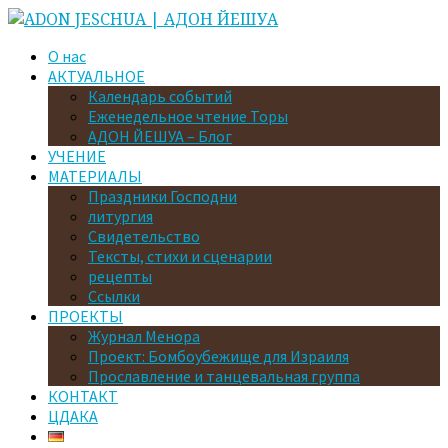
О нас
АКТУАЛЬНОЕ
Календарь событий
Еженедельное чтение Торы
АДОН ЙЕШУА – Блог
УЧЕНИЕ
МАТЕРИАЛЫ
Праздники Господни
литургия
Свидетельство
Тексты, стихи и сценарии
рецепты
Ссылки
ПРОЕКТЫ
Журнал Менора
Проект: Бомбоубежище для Израиля
Прославление и танцевальная группа
КОНТАКТ
ЦДАКА