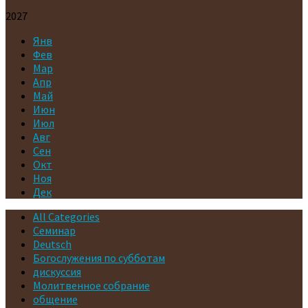
2027
Янв
Фев
Мар
Апр
Май
Июн
Июл
Авг
Сен
Окт
Ноя
Дек
All Categories
Cеминар
Deutsch
Богослужения по субботам
дискуссия
Молитвенное собрание
общение