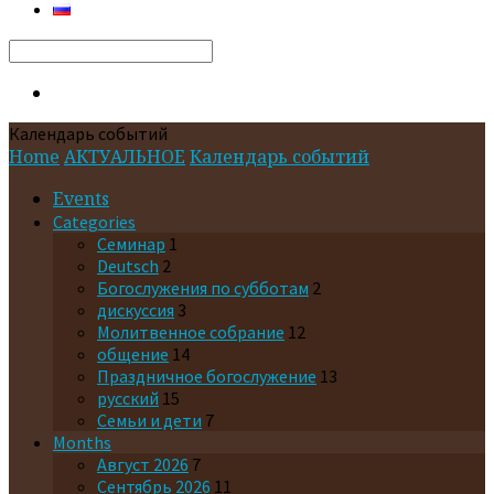
Search
Календарь событий
Home
АКТУАЛЬНОЕ
Календарь событий
Events
Categories
Cеминар
1
Deutsch
2
Богослужения по субботам
2
дискуссия
3
Молитвенное собрание
12
общение
14
Праздничное богослужение
13
русский
15
Семьи и дети
7
Months
Август 2026
7
Сентябрь 2026
11