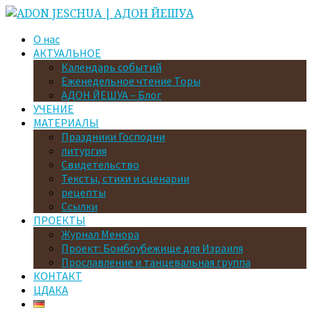
О нас
АКТУАЛЬНОЕ
Календарь событий
Еженедельное чтение Торы
АДОН ЙЕШУА – Блог
УЧЕНИЕ
МАТЕРИАЛЫ
Праздники Господни
литургия
Свидетельство
Тексты, стихи и сценарии
рецепты
Ссылки
ПРОЕКТЫ
Журнал Менора
Проект: Бомбоубежище для Израиля
Прославление и танцевальная группа
КОНТАКТ
ЦДАКА