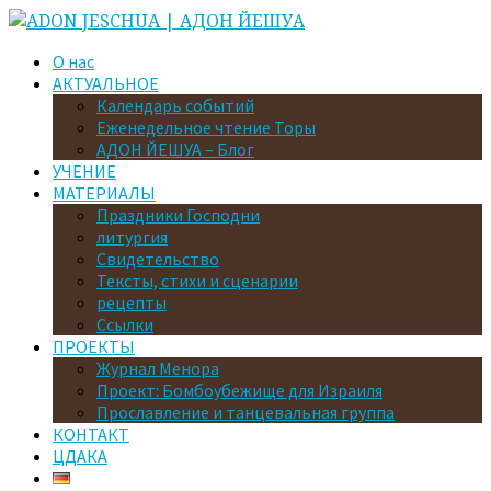
О нас
АКТУАЛЬНОЕ
Календарь событий
Еженедельное чтение Торы
АДОН ЙЕШУА – Блог
УЧЕНИЕ
МАТЕРИАЛЫ
Праздники Господни
литургия
Свидетельство
Тексты, стихи и сценарии
рецепты
Ссылки
ПРОЕКТЫ
Журнал Менора
Проект: Бомбоубежище для Израиля
Прославление и танцевальная группа
КОНТАКТ
ЦДАКА