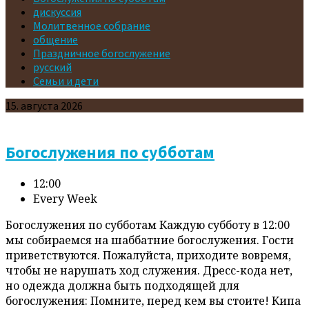
дискуссия
Молитвенное собрание
общение
Праздничное богослужение
русский
Семьи и дети
Events
15. августа 2026
Богослужения по субботам
12:00
Every Week
Богослужения по субботам Каждую субботу в 12:00
мы собираемся на шаббатние богослужения. Гости
приветствуются. Пожалуйста, приходите вовремя,
чтобы не нарушать ход служения. Дресс-кода нет,
но одежда должна быть подходящей для
богослужения: Помните, перед кем вы стоите! Кипа