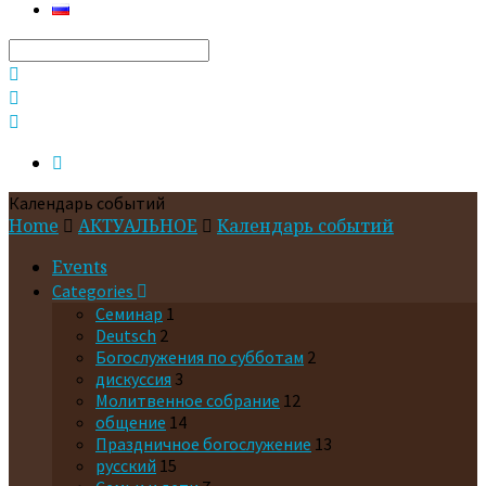
Search
Календарь событий
Home
АКТУАЛЬНОЕ
Календарь событий
Events
Categories
Cеминар
1
Deutsch
2
Богослужения по субботам
2
дискуссия
3
Молитвенное собрание
12
общение
14
Праздничное богослужение
13
русский
15