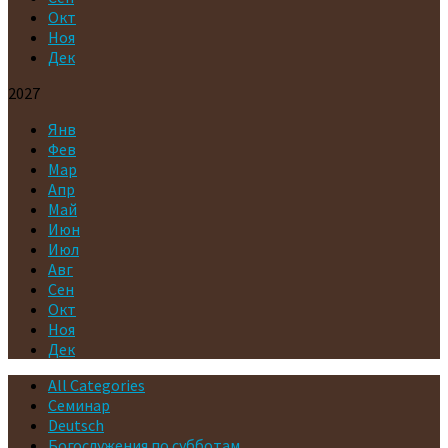
Окт
Ноя
Дек
2027
Янв
Фев
Мар
Апр
Май
Июн
Июл
Авг
Сен
Окт
Ноя
Дек
All Categories
Cеминар
Deutsch
Богослужения по субботам